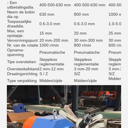
- Een
400-500-630 mm
400-500-630 mm
400-500-
uitbetalingsdia.
Neem de bobin
630 mm
800 mm
1000 mm
dia op.
Toepasselijke
0.6-3.0 mm
0.6-3.0 mm
1.0-5.0 m
draaddia.
Max, een
15 mm
20 mm
25 mm
opstapje.
Vervormingspunt
20 mm-200 mm
30 mm-300 mm
30 mm-35
Nr. van de rotatie
1000 r/min
800 r/min
600 r/min
Opname-
Pneumatische
Pneumatische
Pneumatis
spanning
Steppless
Steppless
Steppless
Tipe oversteken
reglementatie
reglementatie
reglementa
Oversteekafstand
2 mm-12 mm
3 mm-20 mm
3 mm-30 
Draaiingsrichting
S / Z
S/Z
S/Z
Midden/zij
Type verpakking
Midden/zijde
Midden/zijde