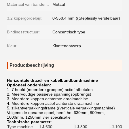
Materiaal van banden::
Metaal
3.2 kopergordelpijl:
0-558.4 mm ((Steplessly verstelbaar)
Bindingsstructuur:
Concentrisch type
Kleur:
Klantenontwerp
Productbeschrijving
Horizontale draad- en kabelbandbandmachine
Optioneel onderdelen:
1. 7 hoofd (meerdere groepen) actief afbetalen
2. Meervoudige passieve spanningsopbrengst
3. Meerdere koppen achterste draaimachine
4. Meerdere koppen actief achterste draaimachine
5. zijkantverpakkingsframe ((verticale verpakkingsmachine)
Volgens de opname spoel, heeft het 630mm, 800mm,
1000mm, 1250mm vier specificatie
Technische parameter:
Type machine
LJ-630
LJ-800
LJ-1000