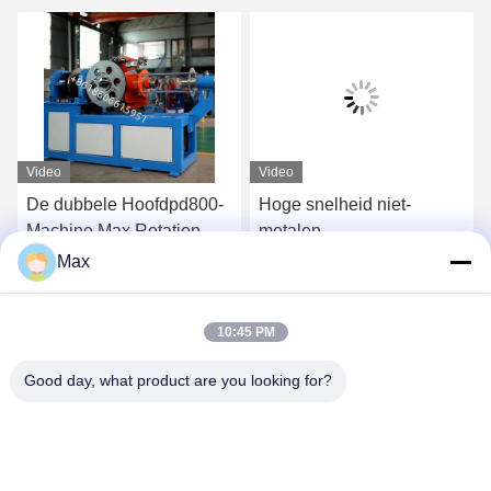
Video
Video
De dubbele Hoofdpd800-
Hoge snelheid niet-
Machine Max Rotation
metalen
Speed 650r/Min van de
draadbandmachine
Max
Kabelpantsering
pneumatisch
Vind de beste prijs
Vind de beste prijs
aangedreven
10:45 PM
Good day, what product are you looking for?
BEYDE TRADING CO.,LTD