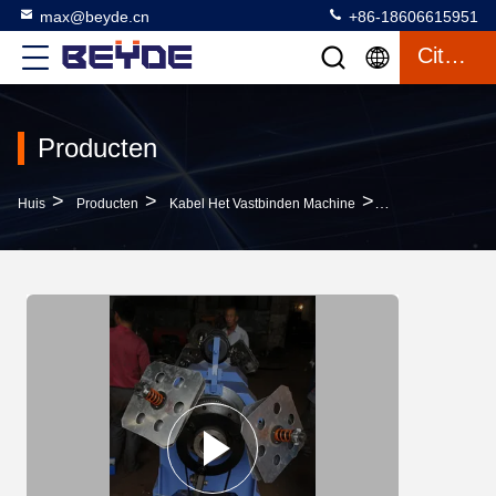
max@beyde.cn
+86-18606615951
Citaat
Producten
>
>
>
Huis
Producten
Kabel Het Vastbinden Machine
Professioneel Ho