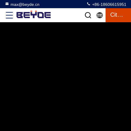
max@beyde.cn
+86-18606615951
Citaat